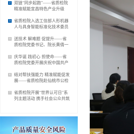
双链“同步起跑”——省质检院
2
精准赋能宜昌特色产业升级
省质检院入选工信部人形机器
3
人与具身智能标准化技术委员
会整机与系统工作组成员单位
送技术 解难题 促提升——省
4
质检院党委书记、院长黄倩一
行赴欢乐家食品开展技术帮扶
庆华诞 践初心 担使命——省
5
质检院党委开展庆祝中国共产
党成立105周年系列主题活动
结对帮扶强能力 精准赋能促发
6
展——省质检院赴仙桃市公检
中心对接检验检测结对帮扶工
作
省质检院开展“世界认可日”系
7
列主题活动 携手社会公众共筑
质量信任