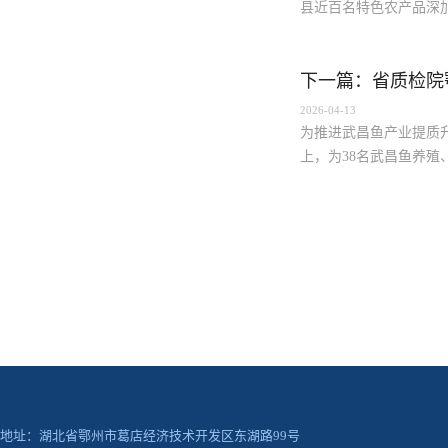
县近百名特色农产品深加工企
下一篇：省质检院
2026-04-13
为推进武昌鱼产业提质
上，为38名武昌鱼养
节存
地址：湖北省鄂州市葛店经济技术开发区东湖路99号