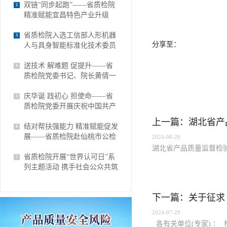
双链“同步起跑”——省质检院
2
精准赋能宜昌特色产业升级
省质检院入选工信部人形机器
3
分享至：
人与具身智能标准化技术委员
会整机与系统工作组成员单位
送技术 解难题 促提升——省
4
质检院党委书记、院长黄倩一
行赴欢乐家食品开展技术帮扶
庆华诞 践初心 担使命——省
5
质检院党委开展庆祝中国共产
党成立105周年系列主题活动
上一篇：湖北省产
结对帮扶强能力 精准赋能促发
6
展——省质检院赴仙桃市公检
2024-08-26
中心对接检验检测结对帮扶工
湖北省产品质量监督检验
作
省质检院开展“世界认可日”系
7
列主题活动 携手社会公众共筑
质量信任
2024-07-29
各有关单位(专家)∶ 